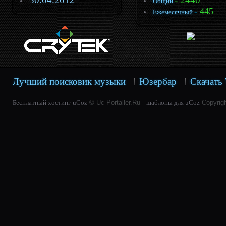
Общий
-
445
Ежемесячный
Лучший поисковик музыки
Юзербар
Скачать 
Бесплатный хостинг
uCoz
© Uc-Portaller.Ru -
шаблоны для uCoz
Copyrig