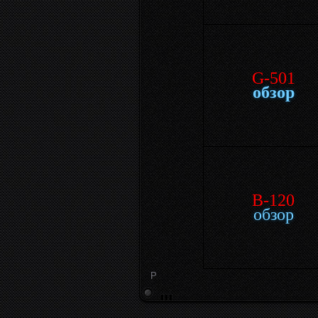
G-501
обзор
B-120
обзор
P