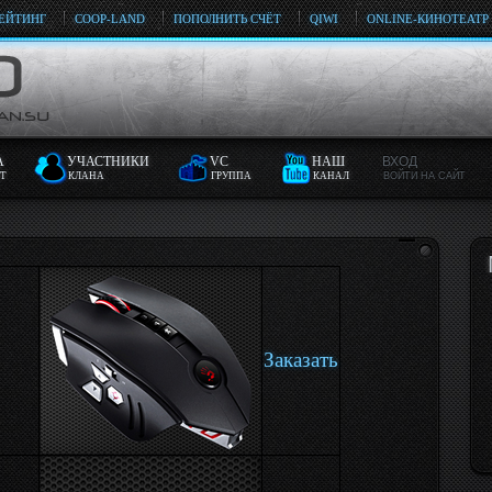
ЕЙТИНГ
COOP-LAND
ПОПОЛНИТЬ СЧЁТ
QIWI
ONLINE-КИНОТЕАТР
А
УЧАСТНИКИ
VC
НАШ
ВХОД
Т
КЛАНА
ГРУППА
КАНАЛ
ВОЙТИ НА САЙТ
Заказать