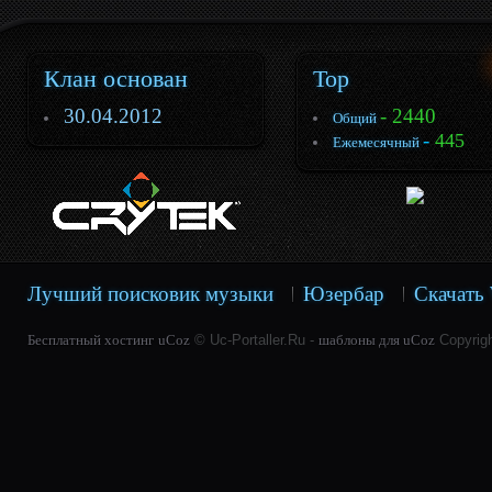
Клан основан
Top
30.04.2012
- 2440
Общий
-
445
Ежемесячный
Лучший поисковик музыки
Юзербар
Скачать 
Бесплатный хостинг
uCoz
© Uc-Portaller.Ru -
шаблоны для uCoz
Copyrig