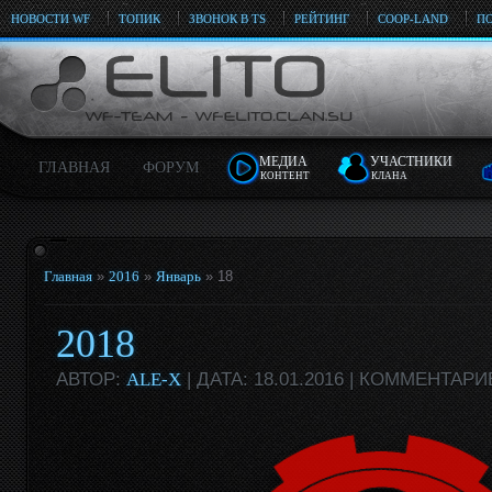
НОВОСТИ WF
ТОПИК
ЗВОНОК В TS
РЕЙТИНГ
COOP-LAND
ПО
МЕДИА
УЧАСТНИКИ
ГЛАВНАЯ
ФОРУМ
КОНТЕНТ
КЛАНА
Главная
»
2016
»
Январь
»
18
2018
АВТОР:
ALE-X
| ДАТА: 18.01.2016 | КОММЕНТАРИ