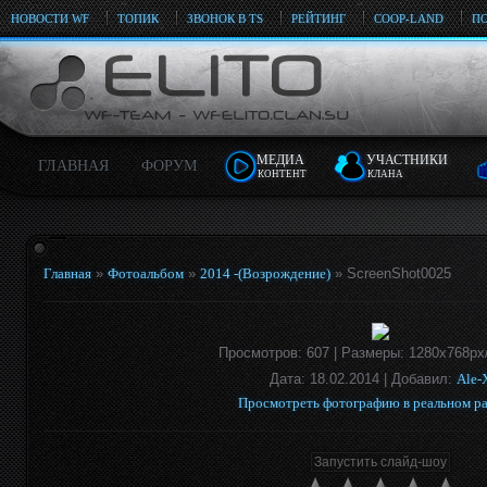
НОВОСТИ WF
ТОПИК
ЗВОНОК В TS
РЕЙТИНГ
COOP-LAND
ПО
МЕДИА
УЧАСТНИКИ
ГЛАВНАЯ
ФОРУМ
КОНТЕНТ
КЛАНА
Главная
»
Фотоальбом
»
2014 -(Возрождение)
» ScreenShot0025
Просмотров
: 607 |
Размеры
: 1280x768px
Дата
: 18.02.2014 |
Добавил
:
Ale-
Просмотреть фотографию в реальном р