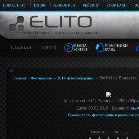
НОВОСТИ WF
ТОПИК
ЗВОНОК В TS
РЕЙТИНГ
COOP-LAND
ПО
МЕДИА
УЧАСТНИКИ
ГЛАВНАЯ
ФОРУМ
КОНТЕНТ
КЛАНА
Главная
»
Фотоальбом
»
2014 -(Возрождение)
» ЭлИтО vs Виндетта
Просмотров
: 597 |
Размеры
: 1280x768px
Дата
: 03.02.2014 |
Добавил
:
Ale-
Просмотреть фотографию в реальном р