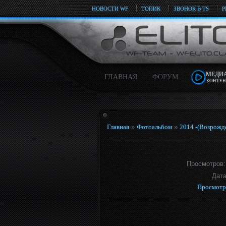
НОВОСТИ WF
ТОПИК
ЗВОНОК В TS
Р
МЕДИ
ГЛАВНАЯ
ФОРУМ
КОНТЕН
Главная
»
Фотоальбом
»
2014 -(Возрожд
Просмотров
Дат
Просмотр