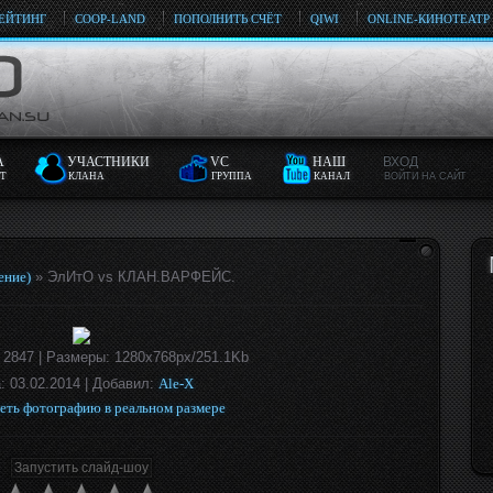
ЕЙТИНГ
COOP-LAND
ПОПОЛНИТЬ СЧЁТ
QIWI
ONLINE-КИНОТЕАТР
А
УЧАСТНИКИ
VC
НАШ
ВХОД
Т
КЛАНА
ГРУППА
КАНАЛ
ВОЙТИ НА САЙТ
ение)
» ЭлИтО vs КЛАН.ВАРФЕЙС.
: 2847 |
Размеры
: 1280x768px/251.1Kb
а
: 03.02.2014 |
Добавил
:
Ale-X
еть фотографию в реальном размере