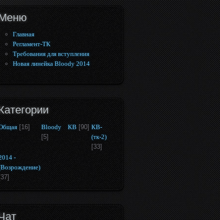
Меню
Главная
Регламент-ТК
Требования для вступления
Новая линейка Bloody 2014
Категории
Общая
[16]
Bloody
КВ
[90]
КВ-
[5]
(тк-2)
[33]
2014 -
(Возрождение)
[37]
Чат